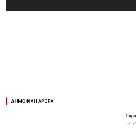
ΔΗΜΟΦΙΛΉ ΑΡΘΡΑ
Πυρο
7 Αυγ