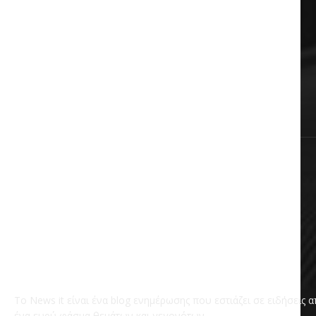
Auto & Moto
Πολιτική
Αυτοδιοίκηση
Επικαιρότητα
Χωρίς κατηγορία
Το News it είναι ένα blog ενημέρωσης που εστιάζει σε ειδήσεις 
ένα ευρύ φάσμα θεμάτων και γεγονότων.