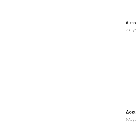
Αυτο
7 Αυγ
Δοκι
6 Αυγ