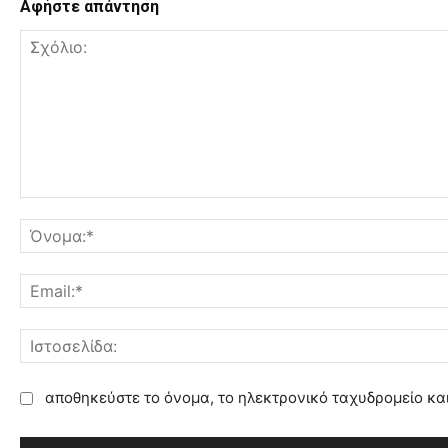
Αφήστε απάντηση
Σ
χ
ό
λ
ι
ο
:
αποθηκεύστε το όνομα, το ηλεκτρονικό ταχυδρομείο κα