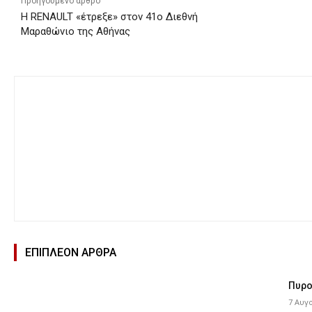
Προηγούμενο άρθρο
Η RENAULT «έτρεξε» στον 41ο Διεθνή
Μαραθώνιο της Αθήνας
ΕΠΙΠΛΕΟΝ ΑΡΘΡΑ
Πυρο
7 Αυγ