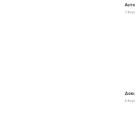
Αυτο
7 Αυγ
Δοκι
6 Αυγ