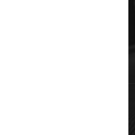
ΔΗΜΟΦΙΛΗ ΚΑΤΗΓΟΡΙΕΣ
Auto & Moto
Πολιτική
Αυτοδιοίκηση
Επικαιρότητα
Χωρίς κατηγορία