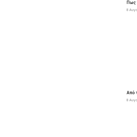
Πως 
8 Αυγ
Από 
8 Αυγ