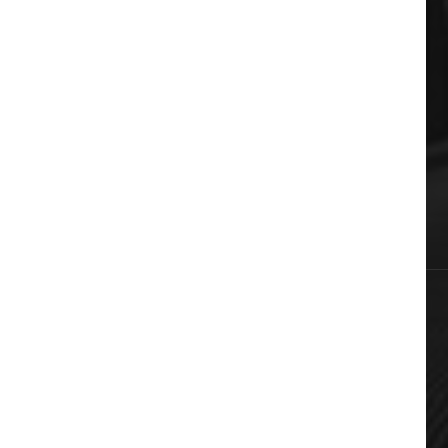
ΔΗΜΟΦΙΛΗ ΚΑΤΗΓΟΡΙΕΣ
Auto & Moto
Πολιτική
Αυτοδιοίκηση
Επικαιρότητα
Χωρίς κατηγορία