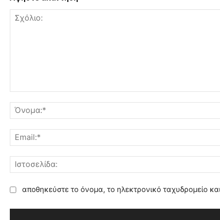
Σ
χ
ό
λ
ι
ο
:
αποθηκεύστε το όνομα, το ηλεκτρονικό ταχυδρομείο κα