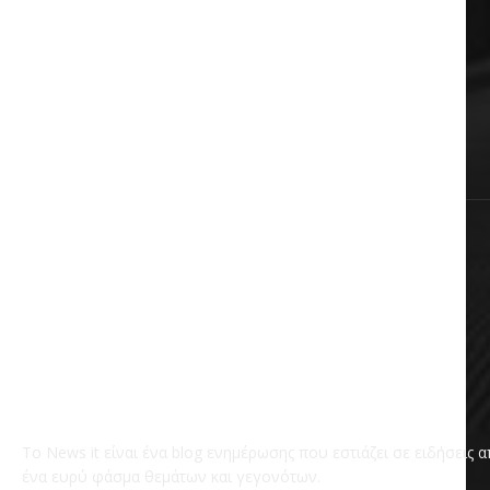
Auto & Moto
Πολιτική
Αυτοδιοίκηση
Επικαιρότητα
Χωρίς κατηγορία
Το News it είναι ένα blog ενημέρωσης που εστιάζει σε ειδήσεις 
ένα ευρύ φάσμα θεμάτων και γεγονότων.