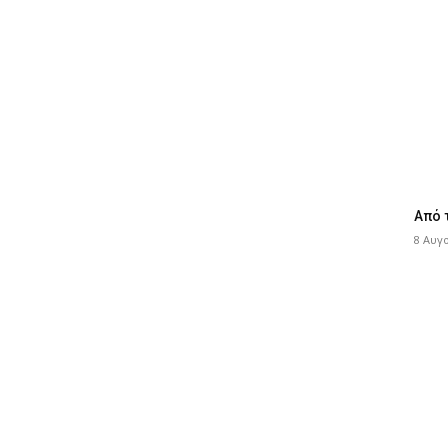
Από 
8 Αυγ