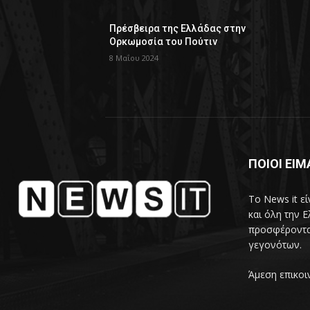
Πρέσβειρα της Ελλάδας στην
Ορκωμοσία του Πούτιν
8 Μαΐου 2024
ΠΟΙΟΙ ΕΙ
Το News it εί
και όλη την Ε
προσφέροντα
γεγονότων.
Άμεση επικοι