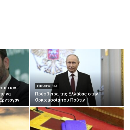
ΕΠΙΚΑΙΡΌΤΗΤΑ
σία των
πε να
Πρέσβειρα της Ελλάδας στην
 Ερντογάν
Ορκωμοσία του Πούτιν