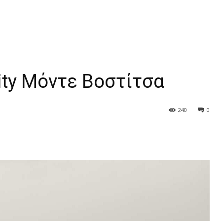
rity Μόντε Βοστίτσα
240
0