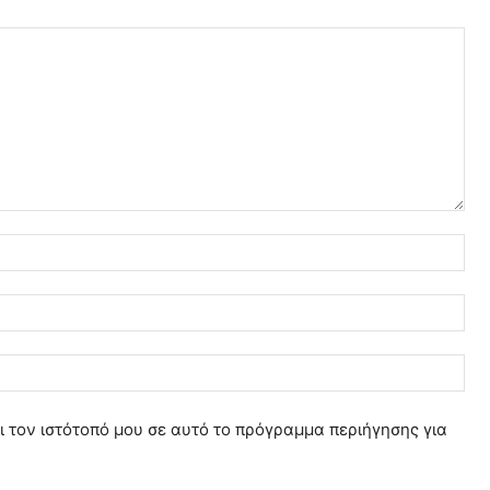
Ό
ν
ο
E
μ
m
α
a
Ι
:
i
σ
*
l
τ
ι τον ιστότοπό μου σε αυτό το πρόγραμμα περιήγησης για
:
ο
*
σ