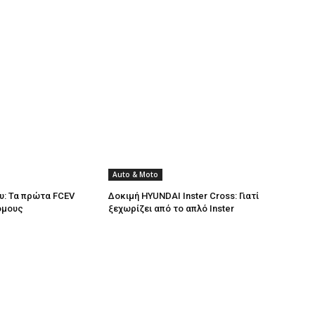
Auto & Moto
υ: Τα πρώτα FCEV
Δοκιμή HYUNDAI Inster Cross: Γιατί
όμους
ξεχωρίζει από το απλό Inster