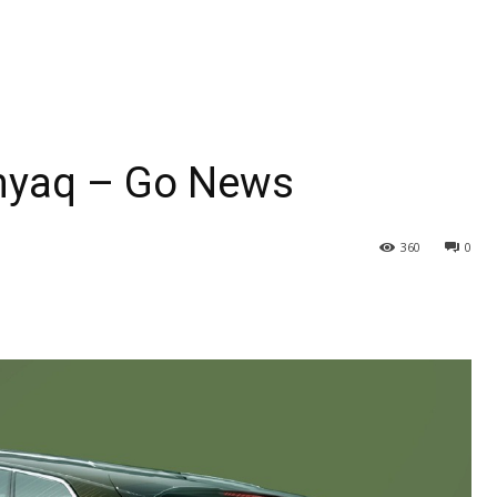
nyaq – Go News
360
0