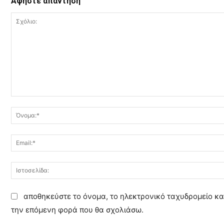
Αφήστε απάντηση
Σ
χ
ό
λ
ι
ο
:
αποθηκεύστε το όνομα, το ηλεκτρονικό ταχυδρομείο κα
την επόμενη φορά που θα σχολιάσω.