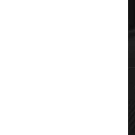
Auto & Moto
Πολιτική
Αυτοδιοίκηση
Επικαιρότητα
Χωρίς κατηγορία