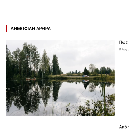
ΔΗΜΟΦΙΛΉ ΑΡΘΡΑ
Πως 
8 Αυγ
Από 