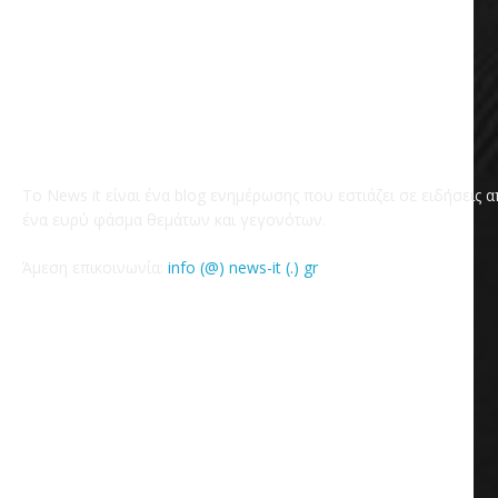
Το News it είναι ένα blog ενημέρωσης που εστιάζει σε ειδήσεις 
ένα ευρύ φάσμα θεμάτων και γεγονότων.
Άμεση επικοινωνία:
info (@) news-it (.) gr