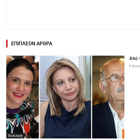
ΕΠΙΠΛΕΟΝ ΑΡΘΡΑ
Από 
8 Αυγ
Πολιτική