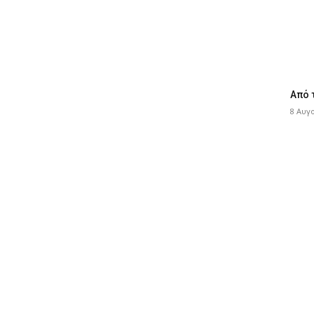
Από 
8 Αυγ