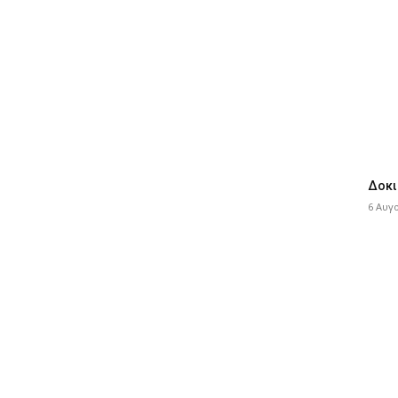
Δοκι
6 Αυγ