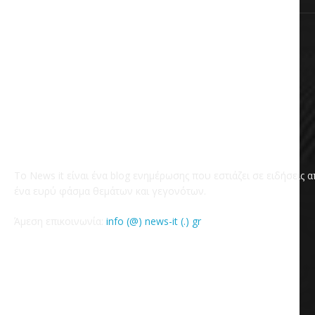
Το News it είναι ένα blog ενημέρωσης που εστιάζει σε ειδήσεις 
ένα ευρύ φάσμα θεμάτων και γεγονότων.
Άμεση επικοινωνία:
info (@) news-it (.) gr