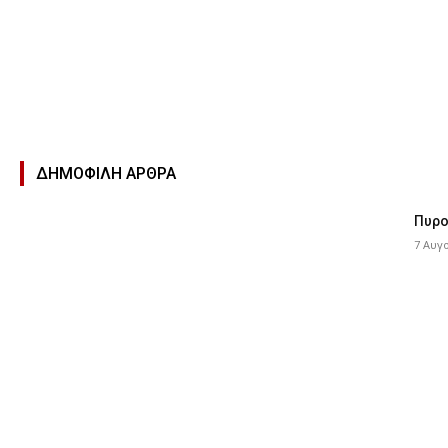
ΔΗΜΟΦΙΛΉ ΑΡΘΡΑ
Πυρο
7 Αυγ