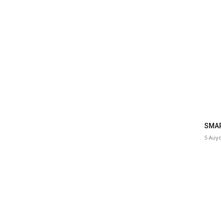
SMAR
5 Αυγ