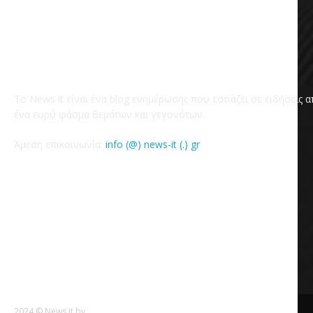
Το News it είναι ένα blog ενημέρωσης που εστιάζει σε ειδήσεις 
ένα ευρύ φάσμα θεμάτων και γεγονότων.
Άμεση επικοινωνία:
info (@) news-it (.) gr
2024 © News it by
Goldensites