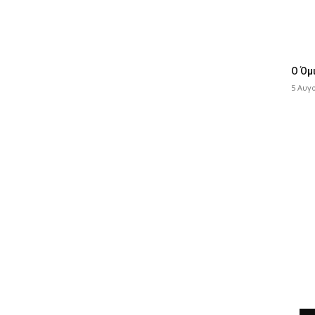
Ο Όμ
5 Αυγ