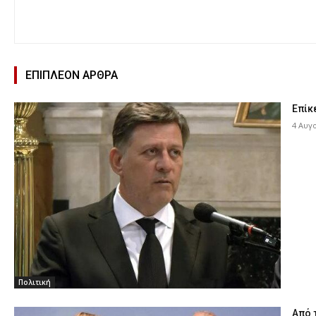
ΕΠΙΠΛΕΟΝ ΑΡΘΡΑ
Επίκ
4 Αυγ
Πολιτική
Από 