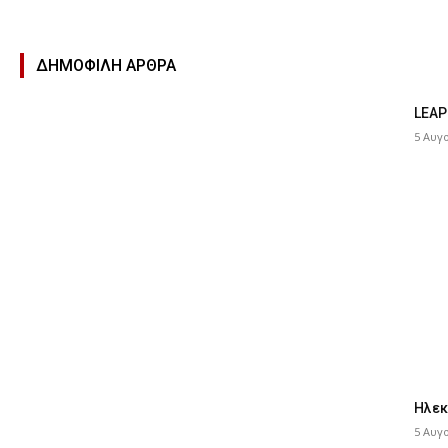
ΔΗΜΟΦΙΛΉ ΑΡΘΡΑ
LEAP
5 Αυγ
Ηλεκ
5 Αυγ