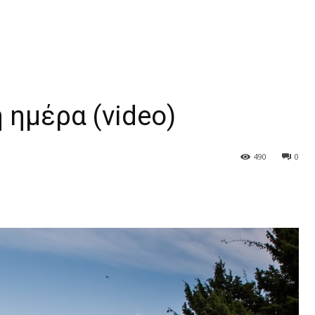
 ημέρα (video)
490
0