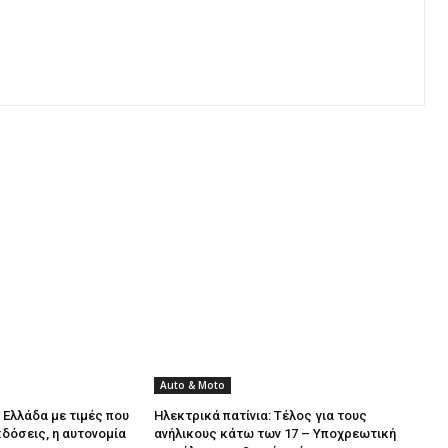
Auto & Moto
 Ελλάδα με τιμές που
Ηλεκτρικά πατίνια: Τέλος για τους
κδόσεις, η αυτονομία
ανήλικους κάτω των 17 – Υποχρεωτική