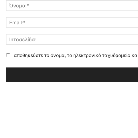
χ
ό
λ
ι
ο
:
αποθηκεύστε το όνομα, το ηλεκτρονικό ταχυδρομείο κα