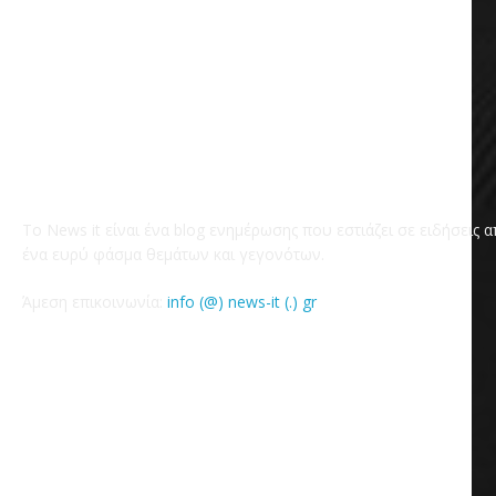
Το News it είναι ένα blog ενημέρωσης που εστιάζει σε ειδήσεις 
ένα ευρύ φάσμα θεμάτων και γεγονότων.
Άμεση επικοινωνία:
info (@) news-it (.) gr