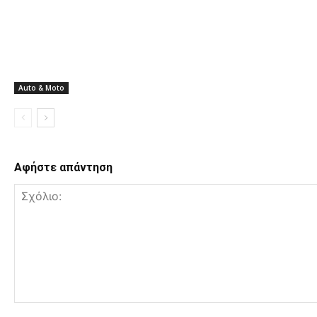
Auto & Moto
Αφήστε απάντηση
Σ