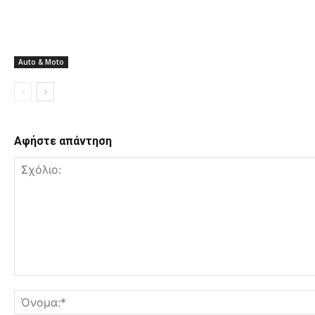
Auto & Moto
Αφήστε απάντηση
Σ
χ