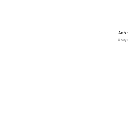
Από 
8 Αυγ