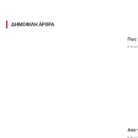
ΔΗΜΟΦΙΛΉ ΑΡΘΡΑ
Πως 
8 Αυγ
Από 
8 Αυγ