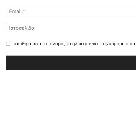
ό
λ
ι
ο
:
αποθηκεύστε το όνομα, το ηλεκτρονικό ταχυδρομείο κα