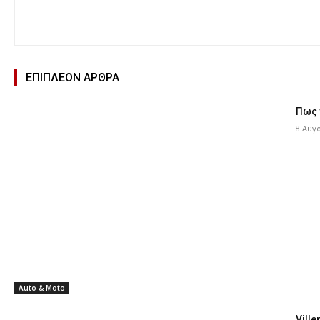
ΕΠΙΠΛΕΟΝ ΑΡΘΡΑ
Πως 
8 Αυγ
Auto & Moto
Ville