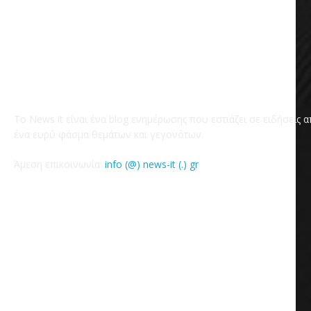
Το News it είναι ένα blog ενημέρωσης που εστιάζει σε ειδήσεις 
ένα ευρύ φάσμα θεμάτων και γεγονότων.
Άμεση επικοινωνία:
info (@) news-it (.) gr