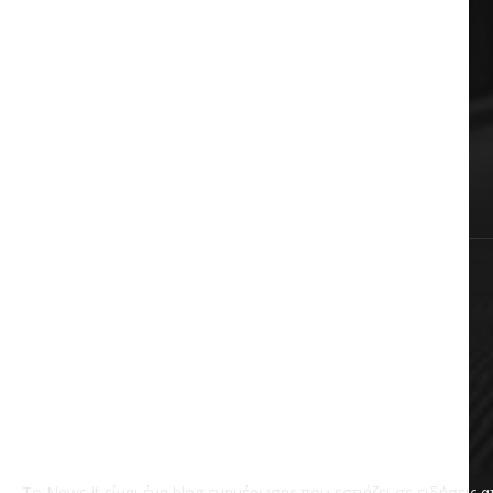
Auto & Moto
Πολιτική
Αυτοδιοίκηση
Επικαιρότητα
Χωρίς κατηγορία
Το News it είναι ένα blog ενημέρωσης που εστιάζει σε ειδήσεις 