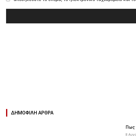
ΔΗΜΟΦΙΛΉ ΑΡΘΡΑ
Πως 
8 Αυγ