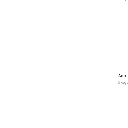
Από 
8 Αυγ