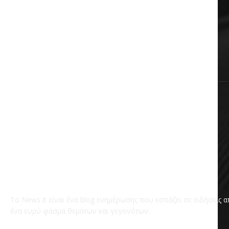
Πολιτική
Αυτοδιοίκηση
Επικαιρότητα
Χωρίς κατηγορία
Το News it είναι ένα blog ενημέρωσης που εστιάζει σε ειδήσεις 
ένα ευρύ φάσμα θεμάτων και γεγονότων.