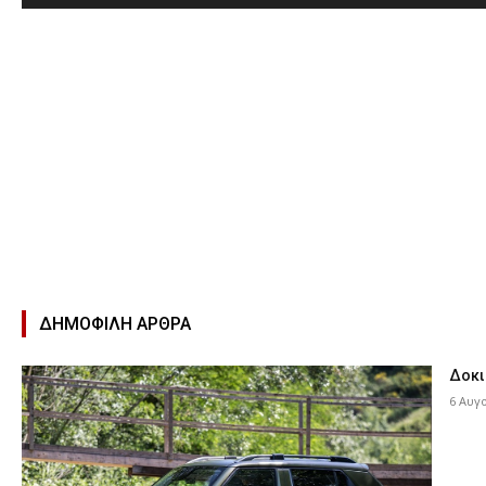
ΔΗΜΟΦΙΛΉ ΑΡΘΡΑ
Δοκι
6 Αυγ