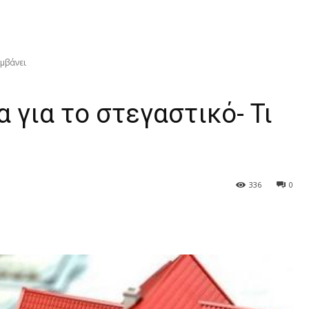
αμβάνει
 για το στεγαστικό- Τι
336
0