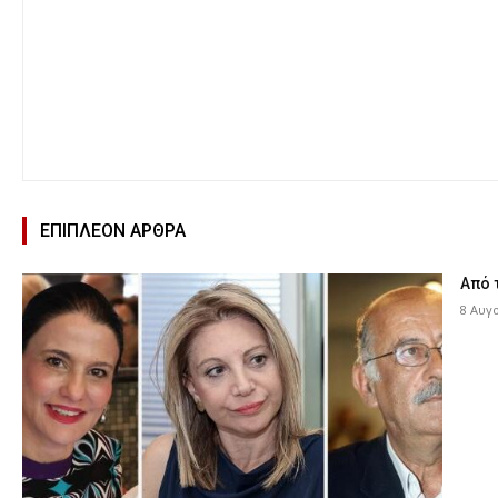
ΕΠΙΠΛΕΟΝ ΑΡΘΡΑ
Από 
8 Αυγ