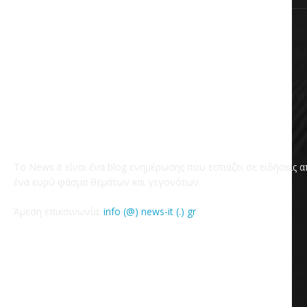
Το News it είναι ένα blog ενημέρωσης που εστιάζει σε ειδήσεις 
ένα ευρύ φάσμα θεμάτων και γεγονότων.
Άμεση επικοινωνία:
info (@) news-it (.) gr