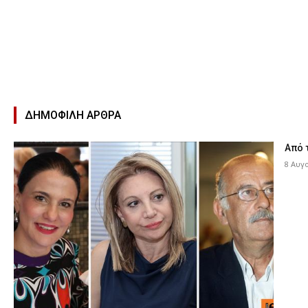
ΔΗΜΟΦΙΛΉ ΑΡΘΡΑ
Από 
8 Αυγ